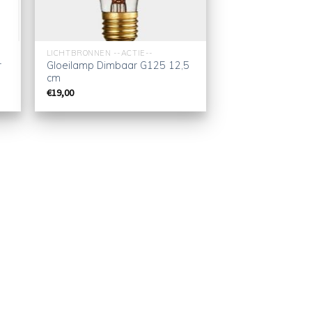
LICHTBRONNEN --ACTIE--
r
Gloeilamp Dimbaar G125 12,5
cm
€
19,00