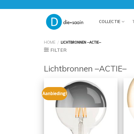
Skip
to
content
COLLECTIE
HOME
/
LICHTBRONNEN --ACTIE--
FILTER
Lichtbronnen –ACTIE–
Aanbieding!