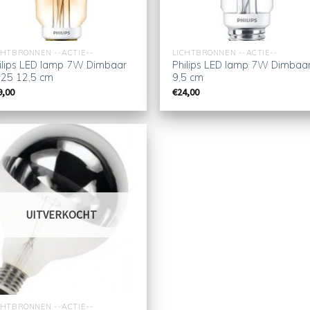
CHTBRONNEN --ACTIE--
LICHTBRONNEN --ACTIE--
ilips LED lamp 7W Dimbaar
Philips LED lamp 7W Dimbaa
25 12,5 cm
9,5 cm
9,00
€
24,00
UITVERKOCHT
CHTBRONNEN --ACTIE--