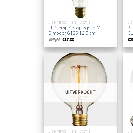
LICHTBRONNEN --ACTIE--
LI
LED lamp Kopspiegel 5W
Ph
Dimbaar G125 12,5 cm
G1
Oorspronkelijke
Huidige
€
27,00
€
17,00
€
2
prijs
prijs
was:
is:
€27,00.
€17,00.
UITVERKOCHT
LICHTBRONNEN --ACTIE--
LI