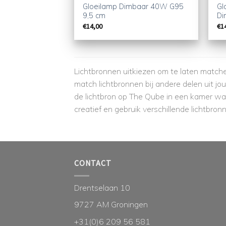
Gloeilamp Dimbaar 40W G95
Gl
9,5 cm
Di
€
14,00
€
1
Lichtbronnen uitkiezen om te laten matchen
match lichtbronnen bij andere delen uit jou
de lichtbron op The Qube in een kamer waa
creatief en gebruik verschillende lichtbron
CONTACT
Drentselaan 10
9727 AM Groningen
+31(0)6 209 56 581