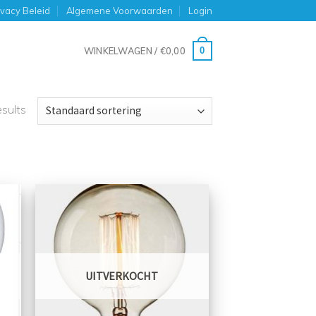
ivacy Beleid
Algemene Voorwaarden
Login
0
WINKELWAGEN /
€
0,00
esults
UITVERKOCHT