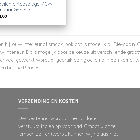
oeilamp Kopspiegel 40W
mbaar G95 9,5 cm
4,00
 bij jouw interieur of smaak, ook dat is mogelijk bij Die-saain.
w interieur. Dit is mogelijk door de keuze uit verschillende groot
r veel gewerkt wordt of gebruik een gloeilamp in een kamer wa
nen bij The Pendle.
VERZENDING EN KOSTEN
Uw bestelling wordt binnen 3 dagen
verstuurd indien op voorraad. Omdat u onze
lampen zelf ontwerpt, kunnen wij helaas niet