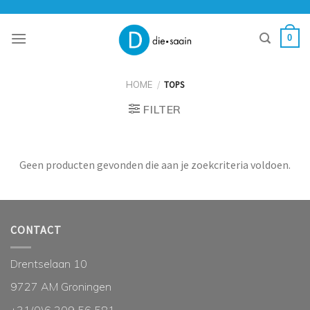
Skip
to
0
content
HOME
/
TOPS
FILTER
Geen producten gevonden die aan je zoekcriteria voldoen.
CONTACT
Drentselaan 10
9727 AM Groningen