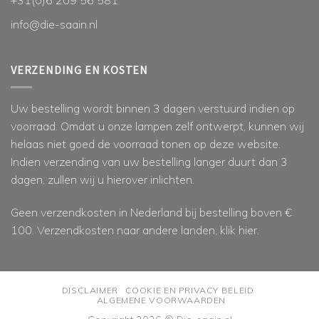
+31(0)6 209 56 581
info@die-saain.nl
VERZENDING EN KOSTEN
Uw bestelling wordt binnen 3 dagen verstuurd indien op
voorraad. Omdat u onze lampen zelf ontwerpt, kunnen wij
helaas niet goed de voorraad tonen op deze website.
Indien verzending van uw bestelling langer duurt dan 3
dagen, zullen wij u hierover inlichten.
Geen verzendkosten in Nederland bij bestelling boven €
100. Verzendkosten naar andere landen, klik
hier
.
DISCLAIMER
COOKIE EN PRIVACY BELEID
ALGEMENE VOORWAARDEN