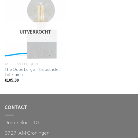
UITVERKOCHT
TAFELLAMPEN QUBE
The Qube Large – Industriële
Tafellamp
€
105,00
CONTACT
Drentselaan 10
9727 AM Groningen