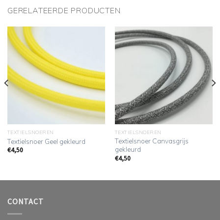
GERELATEERDE PRODUCTEN
TEXTIELSNOEREN
TEXTIELSNOEREN
Textielsnoer Canvasgrijs
Textielsnoer Geel gekleurd
gekleurd
€
4,50
€
4,50
CONTACT